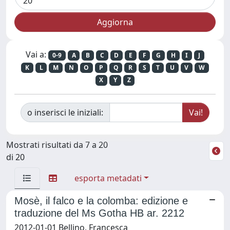
Vai a:
0-9
A
B
C
D
E
F
G
H
I
J
K
L
M
N
O
P
Q
R
S
T
U
V
W
X
Y
Z
o inserisci le iniziali:
Mostrati risultati da 7 a 20
di 20
esporta metadati
Mosè, il falco e la colomba: edizione e
traduzione del Ms Gotha HB ar. 2212
2012-01-01 Bellino, Francesca