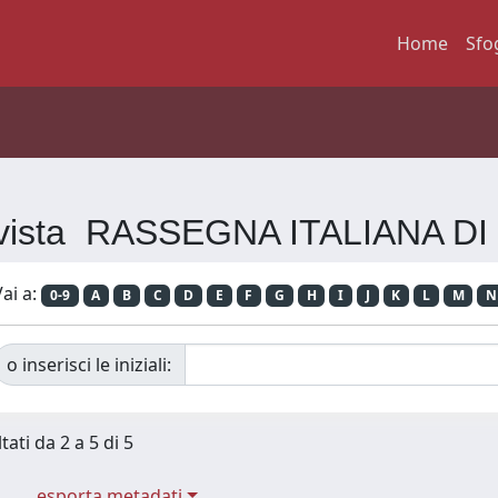
Home
Sfo
Rivista RASSEGNA ITALIANA 
ai a:
0-9
A
B
C
D
E
F
G
H
I
J
K
L
M
N
o inserisci le iniziali:
tati da 2 a 5 di 5
esporta metadati