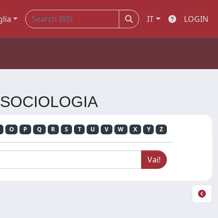
glia
IT
LOGIN
DI SOCIOLOGIA
O
P
Q
R
S
T
U
V
W
X
Y
Z