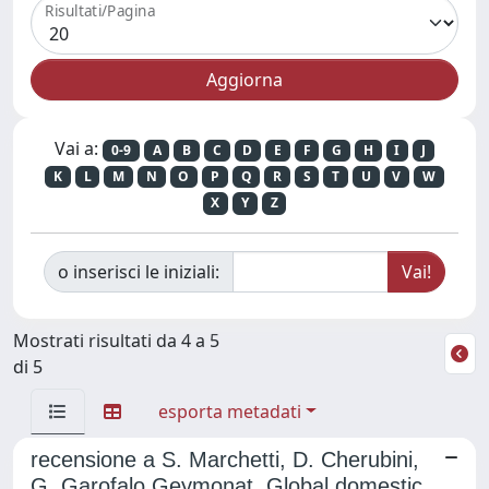
Risultati/Pagina
Vai a:
0-9
A
B
C
D
E
F
G
H
I
J
K
L
M
N
O
P
Q
R
S
T
U
V
W
X
Y
Z
o inserisci le iniziali:
Mostrati risultati da 4 a 5
di 5
esporta metadati
recensione a S. Marchetti, D. Cherubini,
G. Garofalo Geymonat, Global domestic