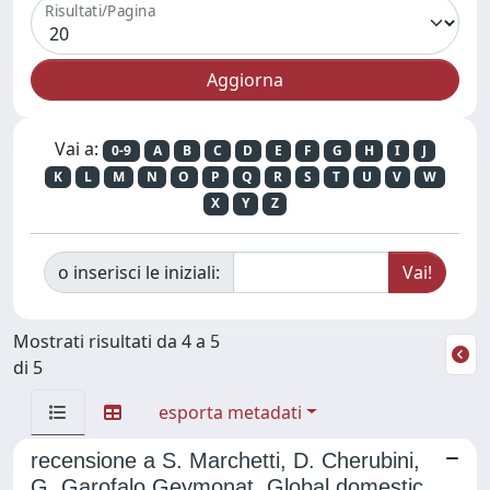
Risultati/Pagina
Vai a:
0-9
A
B
C
D
E
F
G
H
I
J
K
L
M
N
O
P
Q
R
S
T
U
V
W
X
Y
Z
o inserisci le iniziali:
Mostrati risultati da 4 a 5
di 5
esporta metadati
recensione a S. Marchetti, D. Cherubini,
G. Garofalo Geymonat, Global domestic