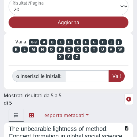
Risultati/Pagina
Vai a:
0-9
A
B
C
D
E
F
G
H
I
J
K
L
M
N
O
P
Q
R
S
T
U
V
W
X
Y
Z
o inserisci le iniziali:
Mostrati risultati da 5 a 5
di 5
esporta metadati
The unbearable lightness of method:
Concept formation in global social science