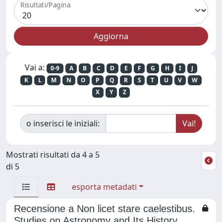
Risultati/Pagina
Vai a:
0-9
A
B
C
D
E
F
G
H
I
J
K
L
M
N
O
P
Q
R
S
T
U
V
W
X
Y
Z
o inserisci le iniziali:
Mostrati risultati da 4 a 5
di 5
esporta metadati
Recensione a Non licet stare caelestibus.
Studies on Astronomy and Its History