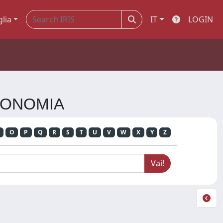
glia
IT
LOGIN
TRONOMIA
O
P
Q
R
S
T
U
V
W
X
Y
Z