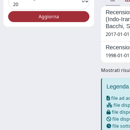
Recension
(Indo-Ira
Bacchi, S
2017-01-01
Recension
1998-01-01
Mostrati risul
Legenda 
file ad 
file dis
file disp
file disp
file sot