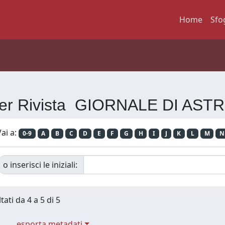
Home
Sfo
 per Rivista GIORNALE DI AS
ai a:
0-9
A
B
C
D
E
F
G
H
I
J
K
L
M
N
o inserisci le iniziali:
tati da 4 a 5 di 5
esporta metadati