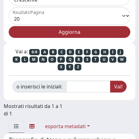
Risultati/Pagina
Vai a:
0-9
A
B
C
D
E
F
G
H
I
J
K
L
M
N
O
P
Q
R
S
T
U
V
W
X
Y
Z
o inserisci le iniziali:
Mostrati risultati da 1 a 1
di 1
esporta metadati