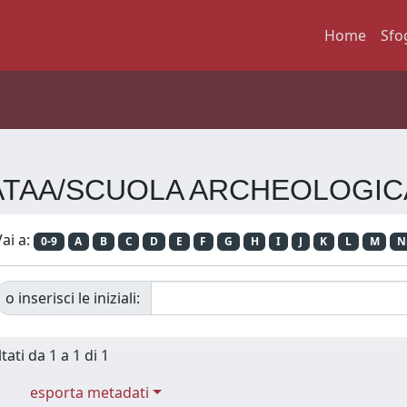
Home
Sfo
a SATAA/SCUOLA ARCHEOLOGIC
ai a:
0-9
A
B
C
D
E
F
G
H
I
J
K
L
M
N
o inserisci le iniziali:
tati da 1 a 1 di 1
esporta metadati