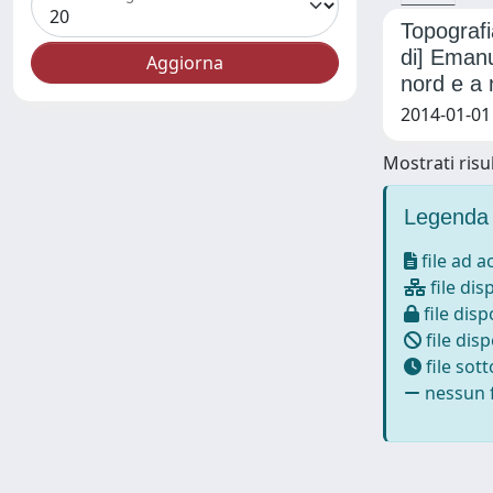
Topografi
di] Emanu
nord e a 
2014-01-01 
Mostrati risul
Legenda 
file ad 
file dis
file disp
file disp
file sot
nessun f