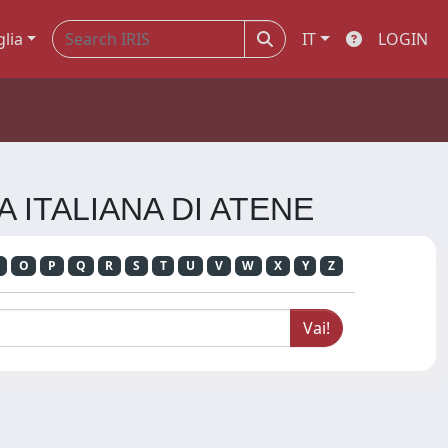
glia
IT
LOGIN
A ITALIANA DI ATENE
O
P
Q
R
S
T
U
V
W
X
Y
Z