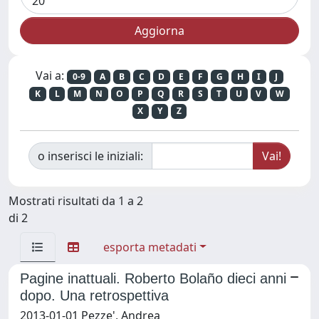
Vai a:
0-9
A
B
C
D
E
F
G
H
I
J
K
L
M
N
O
P
Q
R
S
T
U
V
W
X
Y
Z
o inserisci le iniziali:
Mostrati risultati da 1 a 2
di 2
esporta metadati
Pagine inattuali. Roberto Bolaño dieci anni
dopo. Una retrospettiva
2013-01-01 Pezze', Andrea