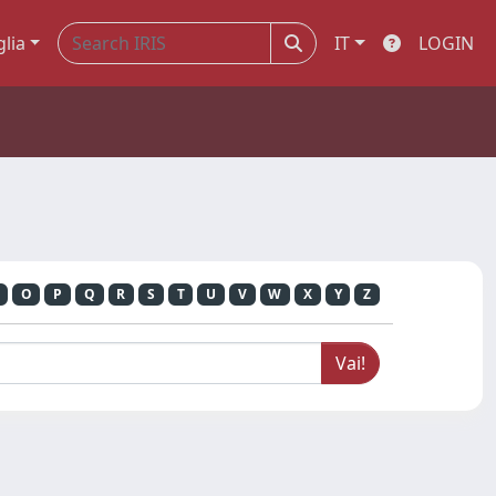
glia
IT
LOGIN
O
P
Q
R
S
T
U
V
W
X
Y
Z