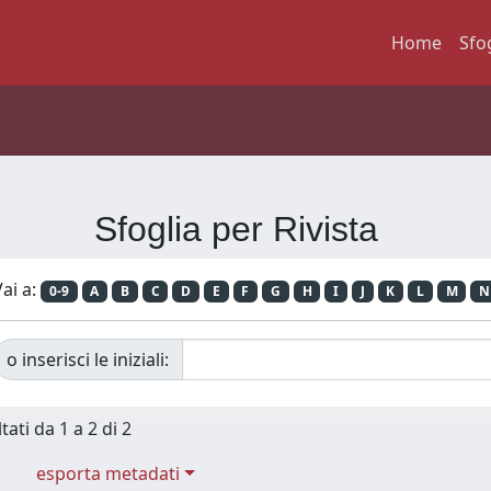
Home
Sfo
Sfoglia per Rivista
ai a:
0-9
A
B
C
D
E
F
G
H
I
J
K
L
M
N
o inserisci le iniziali:
tati da 1 a 2 di 2
esporta metadati