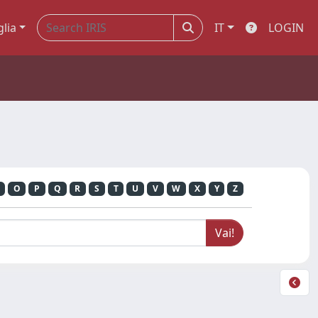
glia
IT
LOGIN
O
P
Q
R
S
T
U
V
W
X
Y
Z