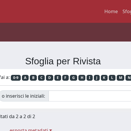
Home
Sfo
Sfoglia per Rivista
ai a:
0-9
A
B
C
D
E
F
G
H
I
J
K
L
M
N
o inserisci le iniziali:
tati da 2 a 2 di 2
esporta metadati