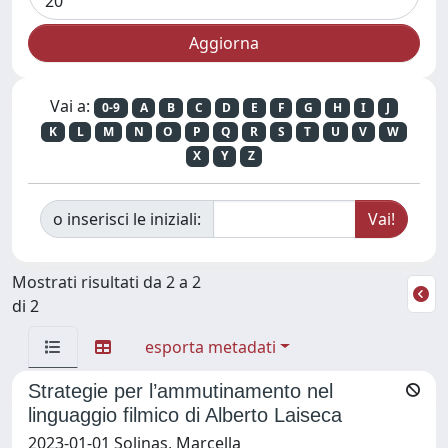
Vai a:
0-9
A
B
C
D
E
F
G
H
I
J
K
L
M
N
O
P
Q
R
S
T
U
V
W
X
Y
Z
o inserisci le iniziali:
Mostrati risultati da 2 a 2
di 2
esporta metadati
Strategie per l’ammutinamento nel
linguaggio filmico di Alberto Laiseca
2023-01-01 Solinas, Marcella