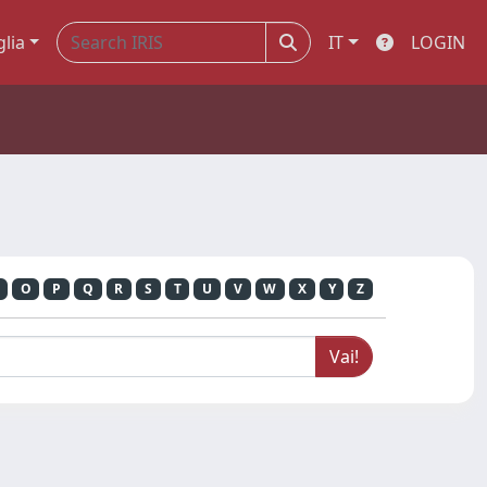
glia
IT
LOGIN
O
P
Q
R
S
T
U
V
W
X
Y
Z