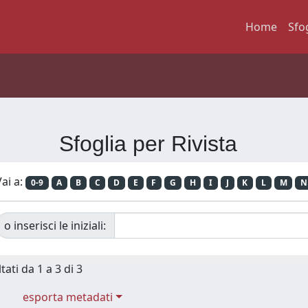
Home
Sfo
Sfoglia per Rivista
ai a:
0-9
A
B
C
D
E
F
G
H
I
J
K
L
M
N
o inserisci le iniziali:
tati da 1 a 3 di 3
esporta metadati