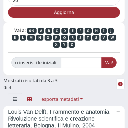
Vai a:
0-9
A
B
C
D
E
F
G
H
I
J
K
L
M
N
O
P
Q
R
S
T
U
V
W
X
Y
Z
o inserisci le iniziali:
Mostrati risultati da 3 a 3
di 3
esporta metadati
Louis Van Delft, Frammento e anatomia.
Rivoluzione scientifica e creazione
letteraria, Bologna, Il Mulino, 2004