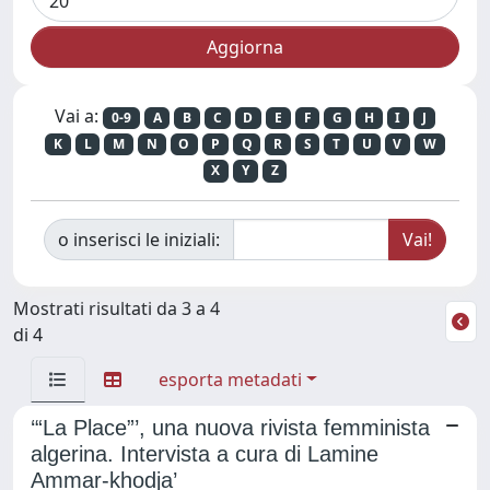
Vai a:
0-9
A
B
C
D
E
F
G
H
I
J
K
L
M
N
O
P
Q
R
S
T
U
V
W
X
Y
Z
o inserisci le iniziali:
Mostrati risultati da 3 a 4
di 4
esporta metadati
‘“La Place”’, una nuova rivista femminista
algerina. Intervista a cura di Lamine
Ammar-khodja’