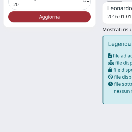
Leonardo 
2016-01-01
Mostrati risul
Legenda 
file ad 
file dis
file disp
file disp
file sot
nessun f