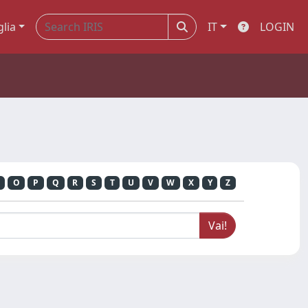
glia
IT
LOGIN
O
P
Q
R
S
T
U
V
W
X
Y
Z