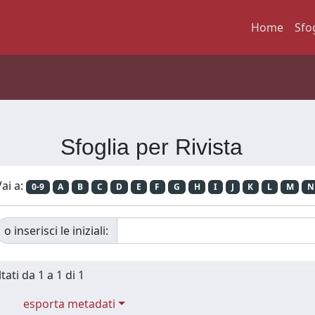
Home
Sfo
Sfoglia per Rivista
ai a:
0-9
A
B
C
D
E
F
G
H
I
J
K
L
M
N
o inserisci le iniziali:
tati da 1 a 1 di 1
esporta metadati