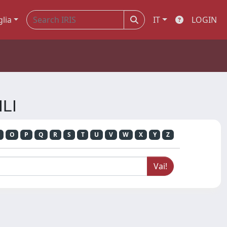
glia
IT
LOGIN
ILI
O
P
Q
R
S
T
U
V
W
X
Y
Z