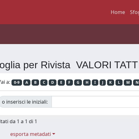
Home
Sfo
oglia per Rivista VALORI TATT
ai a:
0-9
A
B
C
D
E
F
G
H
I
J
K
L
M
N
o inserisci le iniziali:
tati da 1 a 1 di 1
esporta metadati