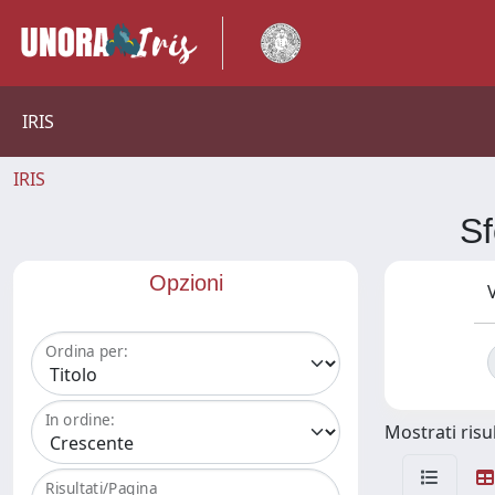
IRIS
IRIS
Sf
Opzioni
V
Ordina per:
In ordine:
Mostrati risul
Risultati/Pagina