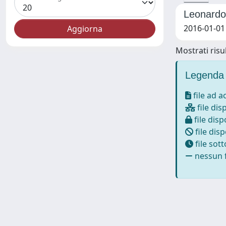
Leonardo 
2016-01-01
Mostrati risul
Legenda 
file ad 
file dis
file disp
file disp
file sot
nessun f