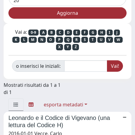
Vai a:
0-9
A
B
C
D
E
F
G
H
I
J
K
L
M
N
O
P
Q
R
S
T
U
V
W
X
Y
Z
o inserisci le iniziali:
Mostrati risultati da 1 a 1
di 1
esporta metadati
Leonardo e il Codice di Vigevano (una
lettura del Codice H)
2016-01-01 Vecce, Carlo