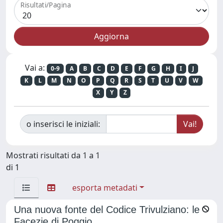
Risultati/Pagina
Vai a:
0-9
A
B
C
D
E
F
G
H
I
J
K
L
M
N
O
P
Q
R
S
T
U
V
W
X
Y
Z
o inserisci le iniziali:
Mostrati risultati da 1 a 1
di 1
esporta metadati
Una nuova fonte del Codice Trivulziano: le
Facezie di Poggio