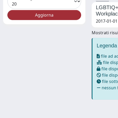
LGBTIQ+ P
Workplac
2017-01-01 
Mostrati risul
Legenda 
file ad 
file dis
file disp
file disp
file sot
nessun f