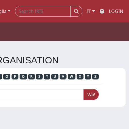
glia
IT
LOGIN
ORGANISATION
O
P
Q
R
S
T
U
V
W
X
Y
Z