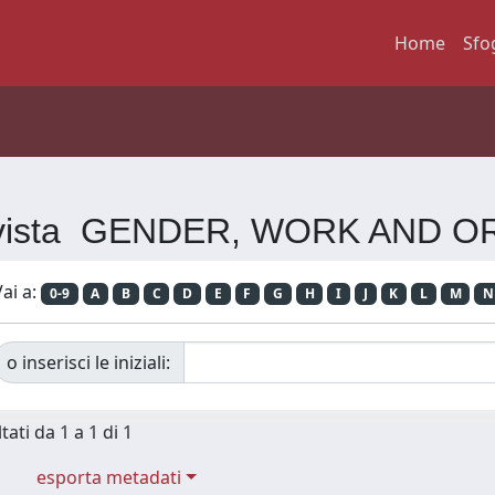
Home
Sfo
 Rivista GENDER, WORK AND 
ai a:
0-9
A
B
C
D
E
F
G
H
I
J
K
L
M
N
o inserisci le iniziali:
tati da 1 a 1 di 1
esporta metadati