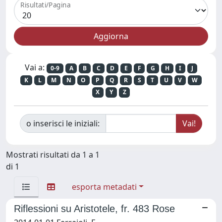
Risultati/Pagina
Vai a:
0-9
A
B
C
D
E
F
G
H
I
J
K
L
M
N
O
P
Q
R
S
T
U
V
W
X
Y
Z
o inserisci le iniziali:
Mostrati risultati da 1 a 1
di 1
esporta metadati
Riflessioni su Aristotele, fr. 483 Rose