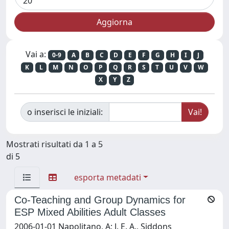
Vai a:
0-9
A
B
C
D
E
F
G
H
I
J
K
L
M
N
O
P
Q
R
S
T
U
V
W
X
Y
Z
o inserisci le iniziali:
Mostrati risultati da 1 a 5
di 5
esporta metadati
Co-Teaching and Group Dynamics for
ESP Mixed Abilities Adult Classes
2006-01-01 Napolitano, A; J. E. A., Siddons