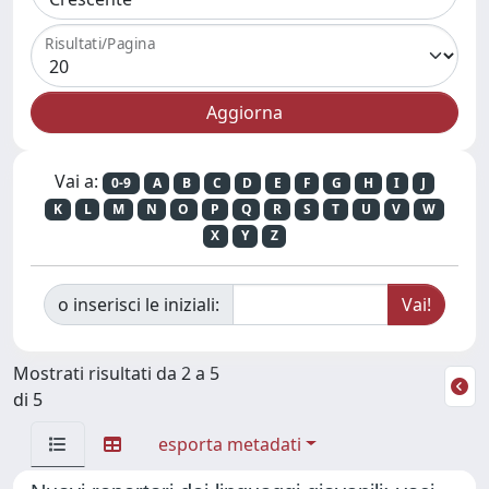
Risultati/Pagina
Vai a:
0-9
A
B
C
D
E
F
G
H
I
J
K
L
M
N
O
P
Q
R
S
T
U
V
W
X
Y
Z
o inserisci le iniziali:
Mostrati risultati da 2 a 5
di 5
esporta metadati