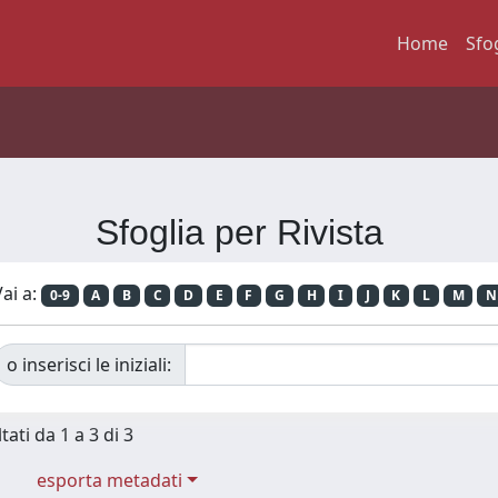
Home
Sfo
Sfoglia per Rivista
ai a:
0-9
A
B
C
D
E
F
G
H
I
J
K
L
M
N
o inserisci le iniziali:
tati da 1 a 3 di 3
esporta metadati