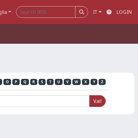
glia
IT
LOGIN
O
P
Q
R
S
T
U
V
W
X
Y
Z