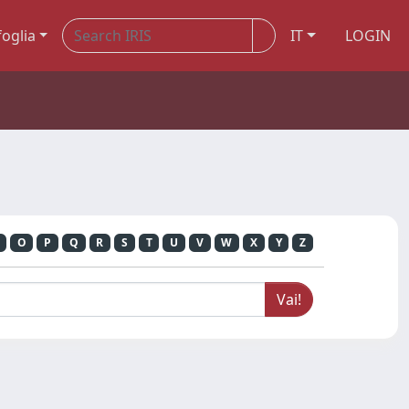
foglia
IT
LOGIN
O
P
Q
R
S
T
U
V
W
X
Y
Z