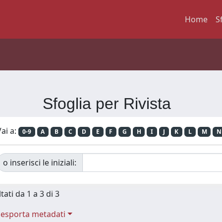
Home
S
Sfoglia per Rivista
ai a:
0-9
A
B
C
D
E
F
G
H
I
J
K
L
M
N
o inserisci le iniziali:
tati da 1 a 3 di 3
esporta metadati