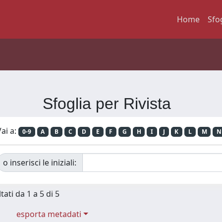
Home
Sfo
Sfoglia per Rivista
ai a:
0-9
A
B
C
D
E
F
G
H
I
J
K
L
M
N
o inserisci le iniziali:
tati da 1 a 5 di 5
esporta metadati