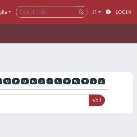
glia
IT
LOGIN
O
P
Q
R
S
T
U
V
W
X
Y
Z