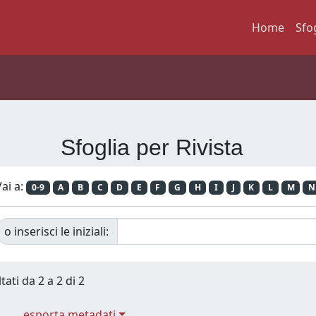
Home
Sfo
Sfoglia per Rivista
ai a:
0-9
A
B
C
D
E
F
G
H
I
J
K
L
M
N
o inserisci le iniziali:
tati da 2 a 2 di 2
esporta metadati