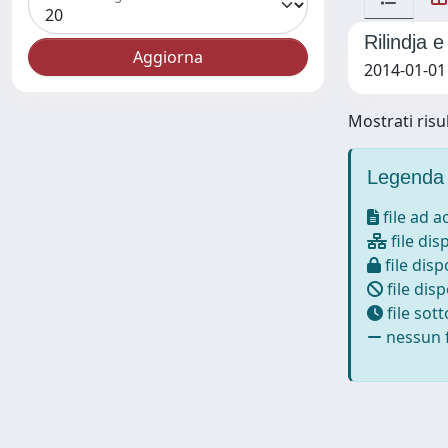
Rilindja 
2014-01-01 
Mostrati risul
Legenda 
file ad 
file dis
file disp
file disp
file sot
nessun f