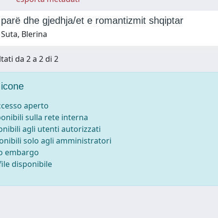
e parë dhe gjedhja/et e romantizmit shqiptar
Suta, Blerina
tati da 2 a 2 di 2
icone
accesso aperto
ponibili sulla rete interna
onibili agli utenti autorizzati
onibili solo agli amministratori
to embargo
ile disponibile