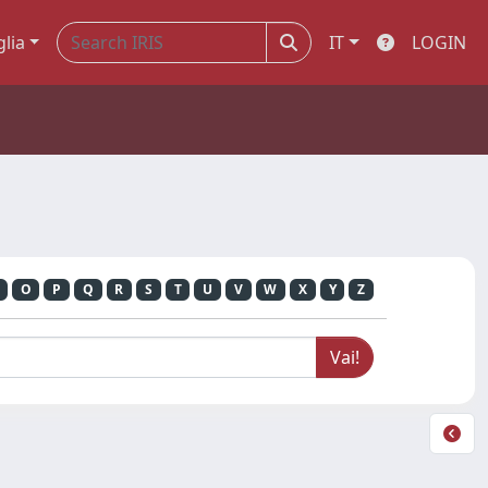
glia
IT
LOGIN
O
P
Q
R
S
T
U
V
W
X
Y
Z