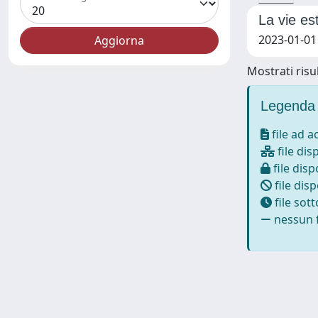
La vie es
2023-01-01 
Mostrati risul
Legenda 
file ad 
file dis
file disp
file disp
file sot
nessun f