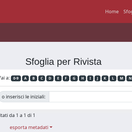
Home
Sfo
Sfoglia per Rivista
ai a:
0-9
A
B
C
D
E
F
G
H
I
J
K
L
M
N
o inserisci le iniziali:
tati da 1 a 1 di 1
esporta metadati