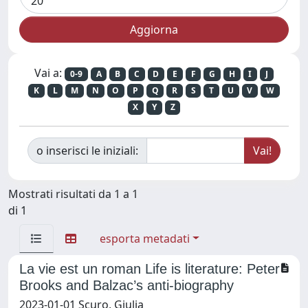
Vai a:
0-9
A
B
C
D
E
F
G
H
I
J
K
L
M
N
O
P
Q
R
S
T
U
V
W
X
Y
Z
o inserisci le iniziali:
Mostrati risultati da 1 a 1
di 1
esporta metadati
La vie est un roman Life is literature: Peter
Brooks and Balzac’s anti-biography
2023-01-01 Scuro, Giulia