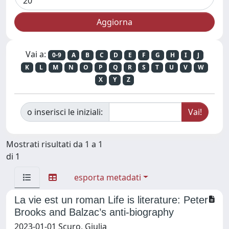
Vai a:
0-9
A
B
C
D
E
F
G
H
I
J
K
L
M
N
O
P
Q
R
S
T
U
V
W
X
Y
Z
o inserisci le iniziali:
Mostrati risultati da 1 a 1
di 1
esporta metadati
La vie est un roman Life is literature: Peter
Brooks and Balzac’s anti-biography
2023-01-01 Scuro, Giulia