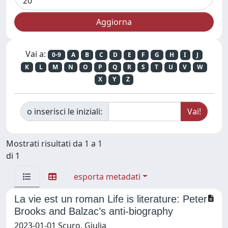
Vai a:
0-9
A
B
C
D
E
F
G
H
I
J
K
L
M
N
O
P
Q
R
S
T
U
V
W
X
Y
Z
o inserisci le iniziali:
Mostrati risultati da 1 a 1
di 1
esporta metadati
La vie est un roman Life is literature: Peter
Brooks and Balzac’s anti-biography
2023-01-01 Scuro, Giulia