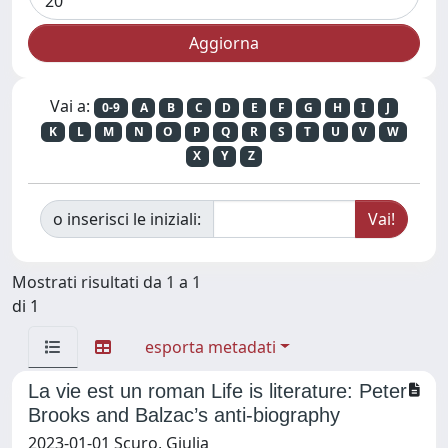
Vai a:
0-9
A
B
C
D
E
F
G
H
I
J
K
L
M
N
O
P
Q
R
S
T
U
V
W
X
Y
Z
o inserisci le iniziali:
Mostrati risultati da 1 a 1
di 1
esporta metadati
La vie est un roman Life is literature: Peter
Brooks and Balzac’s anti-biography
2023-01-01 Scuro, Giulia