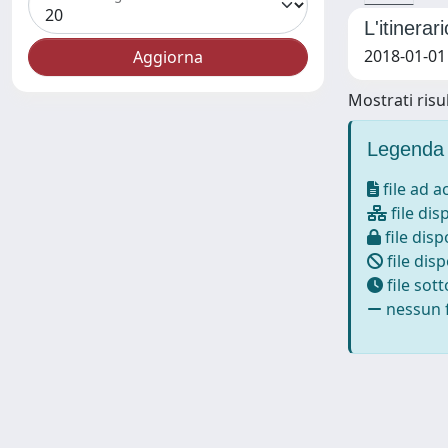
L'itinera
2018-01-01 
Mostrati risul
Legenda 
file ad 
file dis
file disp
file disp
file sot
nessun f