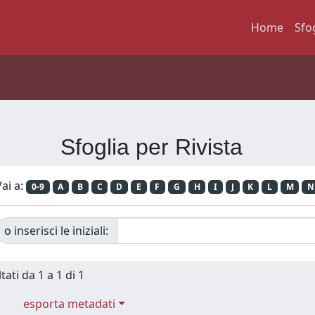
Home
Sfo
Sfoglia per Rivista
ai a:
0-9
A
B
C
D
E
F
G
H
I
J
K
L
M
N
o inserisci le iniziali:
tati da 1 a 1 di 1
esporta metadati