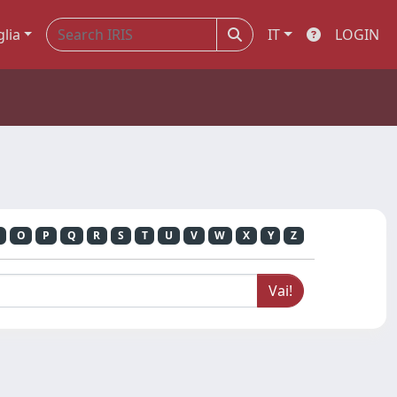
glia
IT
LOGIN
O
P
Q
R
S
T
U
V
W
X
Y
Z