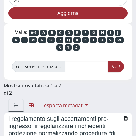
Vai a:
0-9
A
B
C
D
E
F
G
H
I
J
K
L
M
N
O
P
Q
R
S
T
U
V
W
X
Y
Z
o inserisci le iniziali:
Mostrati risultati da 1 a 2
di 2
esporta metadati
l regolamento sugli accertamenti pre-
ingresso: irregolarizzare i richiedenti
protezione normalizzando procedure “di