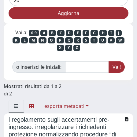
Vai a:
0-9
A
B
C
D
E
F
G
H
I
J
K
L
M
N
O
P
Q
R
S
T
U
V
W
X
Y
Z
o inserisci le iniziali:
Mostrati risultati da 1 a 2
di 2
esporta metadati
l regolamento sugli accertamenti pre-
ingresso: irregolarizzare i richiedenti
protezione normalizzando procedure “di