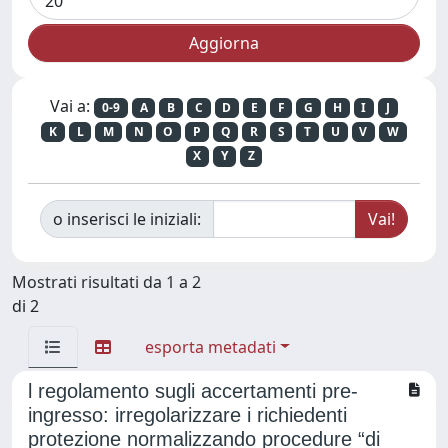
Vai a:
0-9
A
B
C
D
E
F
G
H
I
J
K
L
M
N
O
P
Q
R
S
T
U
V
W
X
Y
Z
o inserisci le iniziali:
Mostrati risultati da 1 a 2
di 2
esporta metadati
l regolamento sugli accertamenti pre-
ingresso: irregolarizzare i richiedenti
protezione normalizzando procedure “di