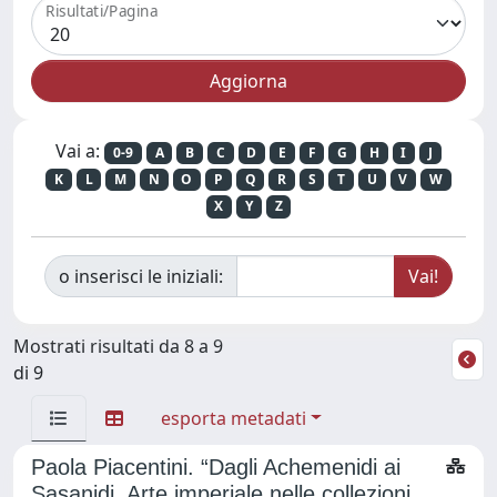
Risultati/Pagina
Vai a:
0-9
A
B
C
D
E
F
G
H
I
J
K
L
M
N
O
P
Q
R
S
T
U
V
W
X
Y
Z
o inserisci le iniziali:
Mostrati risultati da 8 a 9
di 9
esporta metadati
Paola Piacentini. “Dagli Achemenidi ai
Sasanidi. Arte imperiale nelle collezioni