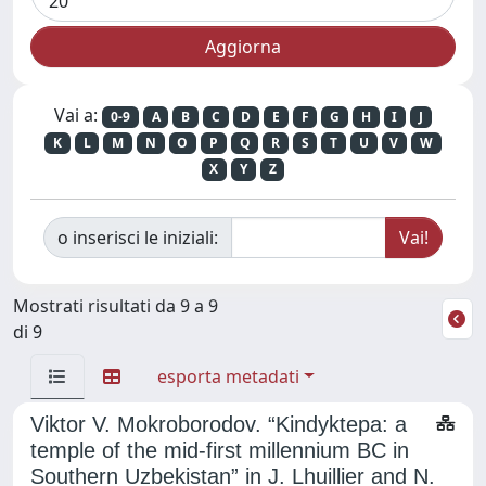
Vai a:
0-9
A
B
C
D
E
F
G
H
I
J
K
L
M
N
O
P
Q
R
S
T
U
V
W
X
Y
Z
o inserisci le iniziali:
Mostrati risultati da 9 a 9
di 9
esporta metadati
Viktor V. Mokroborodov. “Kindyktepa: a
temple of the mid-first millennium BC in
Southern Uzbekistan” in J. Lhuillier and N.