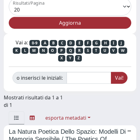
Risultati/Pagina
Vai a:
0-9
A
B
C
D
E
F
G
H
I
J
K
L
M
N
O
P
Q
R
S
T
U
V
W
X
Y
Z
o inserisci le iniziali:
Mostrati risultati da 1 a 1
di 1
esporta metadati
La Natura Poetica Dello Spazio: Modelli Di
Memoria Sensibile / The Poetics Of