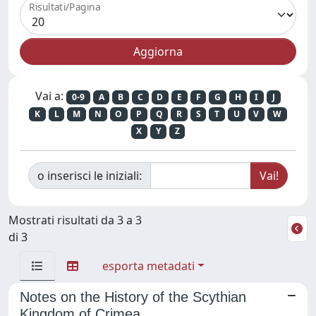
Risultati/Pagina
Vai a:
0-9
A
B
C
D
E
F
G
H
I
J
K
L
M
N
O
P
Q
R
S
T
U
V
W
X
Y
Z
o inserisci le iniziali:
Mostrati risultati da 3 a 3
di 3
esporta metadati
Notes on the History of the Scythian
Kingdom of Crimea