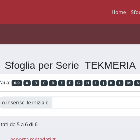
Home
Sfo
Sfoglia per Serie TEKMERIA
ai a:
0-9
A
B
C
D
E
F
G
H
I
J
K
L
M
N
o inserisci le iniziali:
tati da 5 a 6 di 6
esporta metadati