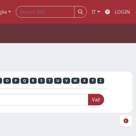
glia
IT
LOGIN
O
P
Q
R
S
T
U
V
W
X
Y
Z