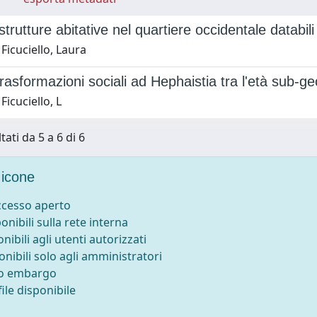
trutture abitative nel quartiere occidentale databili
Ficuciello, Laura
trasformazioni sociali ad Hephaistia tra l'età sub-g
Ficuciello, L
tati da 5 a 6 di 6
icone
accesso aperto
ponibili sulla rete interna
onibili agli utenti autorizzati
onibili solo agli amministratori
to embargo
ile disponibile