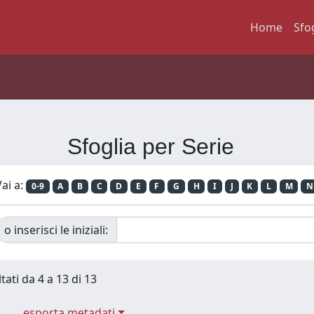
Home
Sfo
Sfoglia per Serie
ai a:
0-9
A
B
C
D
E
F
G
H
I
J
K
L
M
N
o inserisci le iniziali:
tati da 4 a 13 di 13
esporta metadati