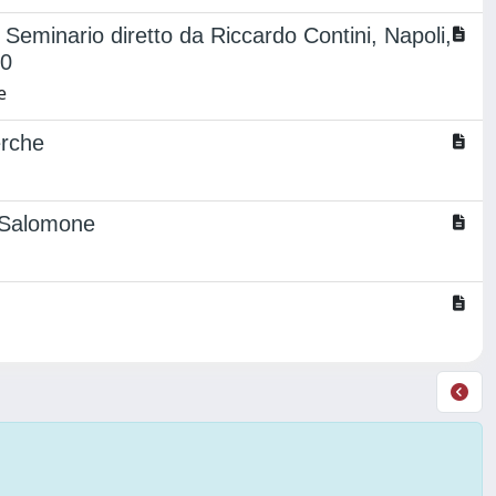
 Seminario diretto da Riccardo Contini, Napoli,
10
e
erche
i Salomone