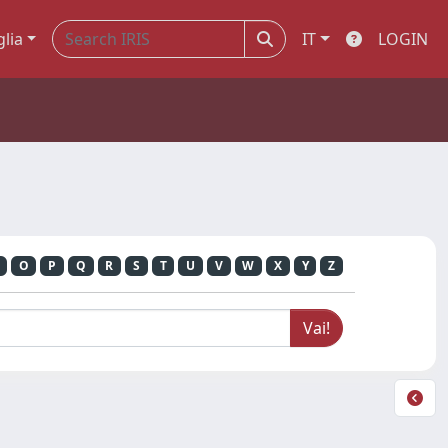
glia
IT
LOGIN
O
P
Q
R
S
T
U
V
W
X
Y
Z