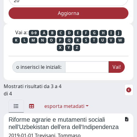
Vai a:
0-9
A
B
C
D
E
F
G
H
I
J
K
L
M
N
O
P
Q
R
S
T
U
V
W
X
Y
Z
o inserisci le iniziali:
Mostrati risultati da 3 a 4
di 4
esporta metadati
Riforme agrarie e mutamenti sociali
nell’Uzbekistan dell’era dell’Indipendenza
2019-01-01 Trevisani, Tommaso