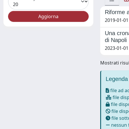
Riforme a
2019-01-01
Una crona
di Napoli
2023-01-01
Mostrati risul
Legenda 
file ad 
file dis
file disp
file disp
file sot
nessun f