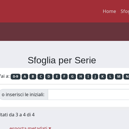
Home
Sfo
Sfoglia per Serie
ai a:
0-9
A
B
C
D
E
F
G
H
I
J
K
L
M
N
o inserisci le iniziali:
tati da 3 a 4 di 4
esporta metadati