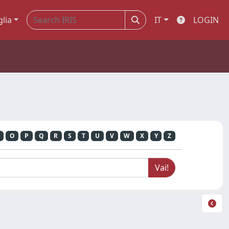
glia
IT
LOGIN
O
P
Q
R
S
T
U
V
W
X
Y
Z