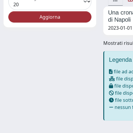
Una crona
di Napoli
2023-01-01
Mostrati risul
Legenda 
file ad 
file dis
file disp
file disp
file sot
nessun f