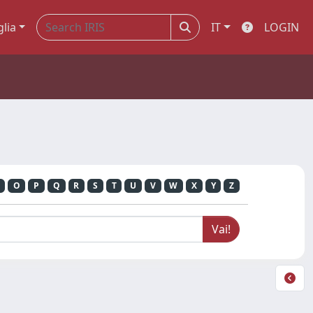
glia
IT
LOGIN
O
P
Q
R
S
T
U
V
W
X
Y
Z