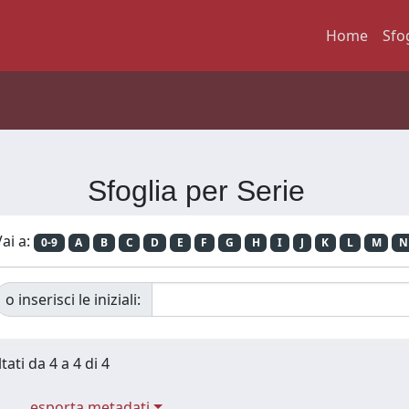
Home
Sfo
Sfoglia per Serie
ai a:
0-9
A
B
C
D
E
F
G
H
I
J
K
L
M
N
o inserisci le iniziali:
tati da 4 a 4 di 4
esporta metadati