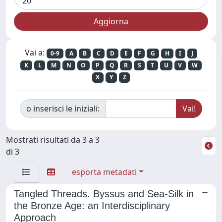
Vai a:
0-9
A
B
C
D
E
F
G
H
I
J
K
L
M
N
O
P
Q
R
S
T
U
V
W
X
Y
Z
o inserisci le iniziali:
Mostrati risultati da 3 a 3
di 3
esporta metadati
Tangled Threads. Byssus and Sea-Silk in
the Bronze Age: an Interdisciplinary
Approach