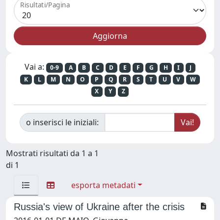
Risultati/Pagina
Vai a:
0-9
A
B
C
D
E
F
G
H
I
J
K
L
M
N
O
P
Q
R
S
T
U
V
W
X
Y
Z
o inserisci le iniziali:
Mostrati risultati da 1 a 1
di 1
esporta metadati
Russia's view of Ukraine after the crisis