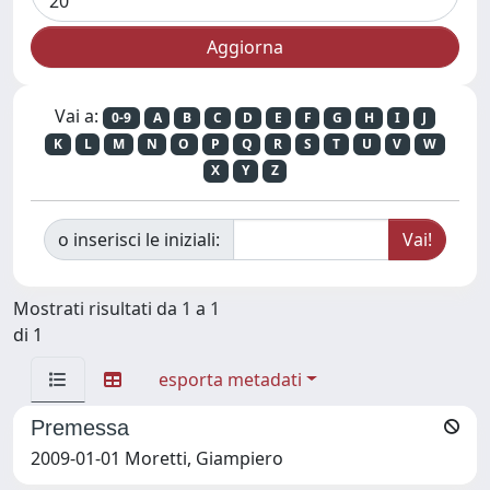
Vai a:
0-9
A
B
C
D
E
F
G
H
I
J
K
L
M
N
O
P
Q
R
S
T
U
V
W
X
Y
Z
o inserisci le iniziali:
Mostrati risultati da 1 a 1
di 1
esporta metadati
Premessa
2009-01-01 Moretti, Giampiero