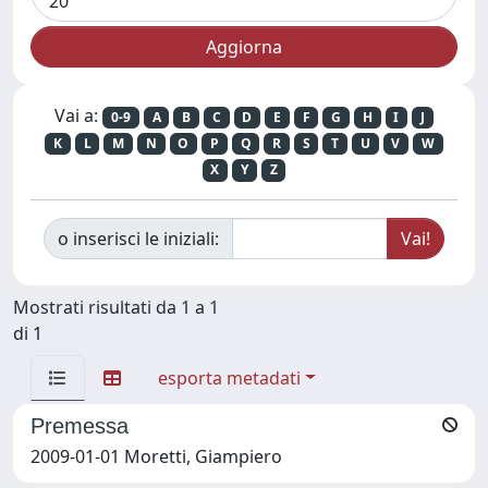
Vai a:
0-9
A
B
C
D
E
F
G
H
I
J
K
L
M
N
O
P
Q
R
S
T
U
V
W
X
Y
Z
o inserisci le iniziali:
Mostrati risultati da 1 a 1
di 1
esporta metadati
Premessa
2009-01-01 Moretti, Giampiero